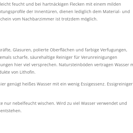
icht feucht und bei hartnäckigen Flecken mit einem milden 
htungsprofile der Innentüren, dienen lediglich dem Material- und 
tschein vom Nachbarzimmer ist trotzdem möglich. 
räfte, Glasuren, polierte Oberflächen und farbige Verfugungen, 
emals scharfe, säurehaltige Reiniger für Verunreinigungen 
gen hier viel versprechen. Natursteinböden vertragen Wasser mi
ukte von Lithofin.
hier genügt heißes Wasser mit ein wenig Essigessenz. Essigreiniger 
e nur nebelfeucht wischen. Wird zu viel Wasser verwendet und 
 entstehen.