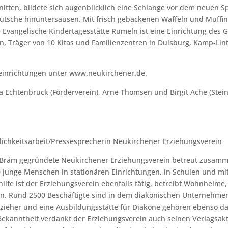
tten, bildete sich augenblicklich eine Schlange vor dem neuen Spi
rutsche hinuntersausen. Mit frisch gebackenen Waffeln und Muffin
e Evangelische Kindertagesstätte Rumeln ist eine Einrichtung des 
, Träger von 10 Kitas und Familienzentren in Duisburg, Kamp-Lin
seinrichtungen unter www.neukirchener.de.
ina Echtenbruck (Förderverein), Arne Thomsen und Birgit Ache (Ste
tlichkeitsarbeit/Pressesprecherin Neukirchener Erziehungsverein
 Bräm gegründete Neukirchener Erziehungsverein betreut zusamme
 junge Menschen in stationären Einrichtungen, in Schulen und mi
hilfe ist der Erziehungsverein ebenfalls tätig, betreibt Wohnheim
on. Rund 2500 Beschäftigte sind in dem diakonischen Unternehmen
rzieher und eine Ausbildungsstätte für Diakone gehören ebenso d
ekanntheit verdankt der Erziehungsverein auch seinen Verlagsakt