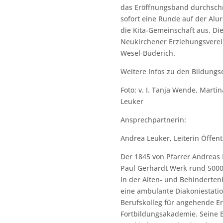
das Eröffnungsband durchschni
sofort eine Runde auf der Alu
die Kita-Gemeinschaft aus. Di
Neukirchener Erziehungsverein
Wesel-Büderich.
Weitere Infos zu den Bildung
Foto: v. I. Tanja Wende, Mart
Leuker
Ansprechpartnerin:
Andrea Leuker, Leiterin Öffen
Der 1845 von Pfarrer Andreas
Paul Gerhardt Werk rund 5000
In der Alten- und Behinderten
eine ambulante Diakoniestati
Berufskolleg für angehende E
Fortbildungsakademie. Seine B