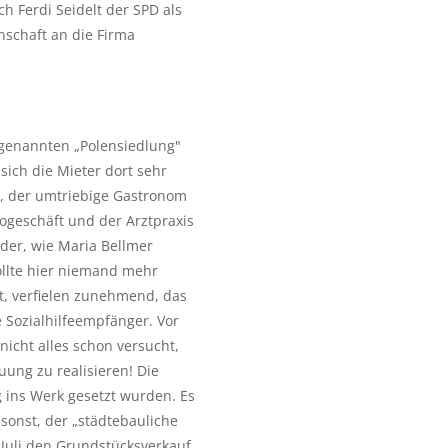
h Ferdi Seidelt der SPD als 
schaft an die Firma 
genannten „Polensiedlung" 
ich die Mieter dort sehr 
, der umtriebige Gastronom 
ogeschäft und der Arztpraxis 
nder, wie Maria Bellmer 
llte hier niemand mehr 
 verfielen zunehmend, das 
 Sozialhilfeempfänger. Vor 
cht alles schon versucht, 
ng zu realisieren! Die 
 ins Werk gesetzt wurden. Es 
nst, der „städtebauliche 
 Juli den Grundstücksverkauf 