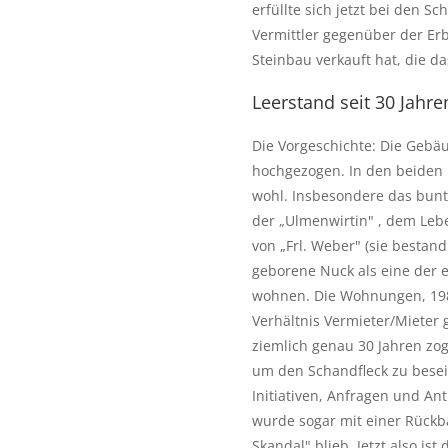
erfüllte sich jetzt bei den S
Vermittler gegenüber der Er
Steinbau verkauft hat, die d
Leerstand seit 30 Jahre
Die Vorgeschichte: Die Gebäu
hochgezogen. In den beiden H
wohl. Insbesondere das bunt
der „Ulmenwirtin" , dem Leben
von „Frl. Weber" (sie bestand
geborene Nuck als eine der 
wohnen. Die Wohnungen, 1983
Verhältnis Vermieter/Mieter 
ziemlich genau 30 Jahren zog
um den Schandfleck zu besei
Initiativen, Anfragen und An
wurde sogar mit einer Rück
Skandal" blieb. Jetzt also i