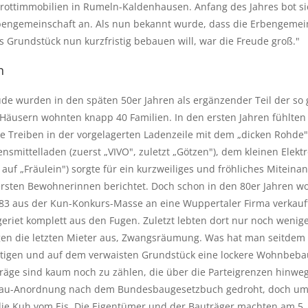
chrottimmobilien in Rumeln-Kaldenhausen. Anfang des Jahres bot sic
bengemeinschaft an. Als nun bekannt wurde, dass die Erbengemein
as Grundstück nun kurzfristig bebauen will, war die Freude groß."
n
de wurden in den späten 50er Jahren als ergänzender Teil der so 
äusern wohnten knapp 40 Familien. In den ersten Jahren fühlten s
e Treiben in der vorgelagerten Ladenzeile mit dem „dicken Rohde"
smittelladen (zuerst „VIVO", zuletzt „Götzen"), dem kleinen Elektr
 auf „Fräulein") sorgte für ein kurzweiliges und fröhliches Miteina
ersten Bewohnerinnen berichtet. Doch schon in den 80er Jahren wo
 aus der Kun-Konkurs-Masse an eine Wuppertaler Firma verkauft,
geriet komplett aus den Fugen. Zuletzt lebten dort nur noch wenige
en die letzten Mieter aus, Zwangsräumung. Was hat man seitdem ni
tigen und auf dem verwaisten Grundstück eine lockere Wohnbebauu
träge sind kaum noch zu zählen, die über die Parteigrenzen hinweg
bau-Anordnung nach dem Bundesbaugesetzbuch gedroht, doch umso
st die Kuh vom Eis. Die Eigentümer und der Bauträger machten am 5.