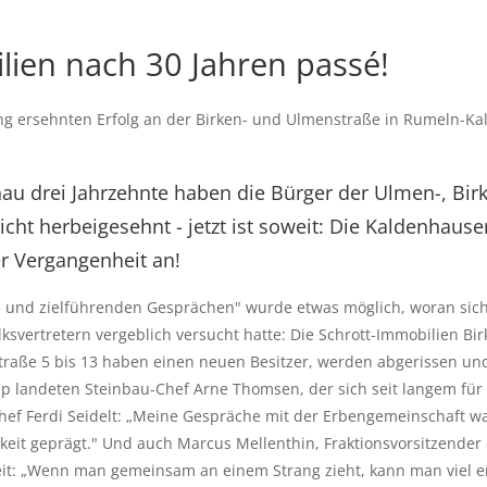
lien nach 30 Jahren passé!
ang ersehnten Erfolg an der Birken- und Ulmenstraße in Rumeln-Ka
nau drei Jahrzehnte haben die Bürger der Ulmen-, Bir
icht herbeigesehnt - jetzt ist soweit: Die Kaldenhaus
er Vergangenheit an!
n und zielführenden Gesprächen" wurde etwas möglich, woran sich
svertretern vergeblich versucht hatte: Die Schrott-Immobilien Bir
traße 5 bis 13 haben einen neuen Besitzer, werden abgerissen und
p landeten Steinbau-Chef Arne Thomsen, der sich seit langem für 
hef Ferdi Seidelt: „Meine Gespräche mit der Erbengemeinschaft wa
igkeit geprägt." Und auch Marcus Mellenthin, Fraktionsvorsitzender
t: „Wenn man gemeinsam an einem Strang zieht, kann man viel err