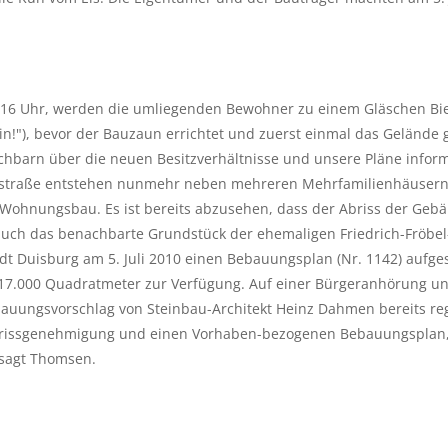
i, 16 Uhr, werden die umliegenden Bewohner zu einem Gläschen Bier
in!"), bevor der Bauzaun errichtet und zuerst einmal das Gelände 
chbarn über die neuen Besitzverhältnisse und unsere Pläne inform
nstraße entstehen nunmehr neben mehreren Mehrfamilienhäusern 
 Wohnungsbau. Es ist bereits abzusehen, dass der Abriss der Gebä
auch das benachbarte Grundstück der ehemaligen Friedrich-Fröbel
adt Duisburg am 5. Juli 2010 einen Bebauungsplan (Nr. 1142) aufgest
.000 Quadratmeter zur Verfügung. Auf einer Bürgeranhörung und 
auungsvorschlag von Steinbau-Architekt Heinz Dahmen bereits reg
Abrissgenehmigung und einen Vorhaben-bezogenen Bebauungsplan, d
 sagt Thomsen.