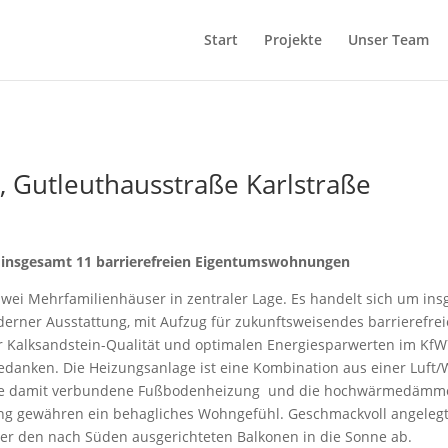
Start
Projekte
Unser Team
 Gutleuthausstraße Karlstraße
 insgesamt 11 barrierefreien Eigentumswohnungen
zwei Mehrfamilienhäuser in zentraler Lage. Es handelt sich um in
ner Ausstattung, mit Aufzug für zukunftsweisendes barrierefrei
ster Kalksandstein-Qualität und optimalen Energiesparwerten im K
danken. Die Heizungsanlage ist eine Kombination aus einer Luf
ie damit verbundene Fußbodenheizung und die hochwärmedämmen
ng gewähren ein behagliches Wohngefühl. Geschmackvoll angele
er den nach Süden ausgerichteten Balkonen in die Sonne ab.