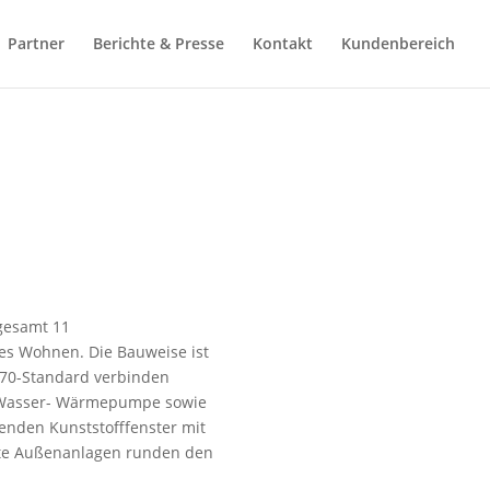
Partner
Berichte & Presse
Kontakt
Kundenbereich
sgesamt 11
es Wohnen. Die Bauweise ist
fW70-Standard verbinden
t/Wasser- Wärmepumpe sowie
den Kunststofffenster mit
gte Außenanlagen runden den